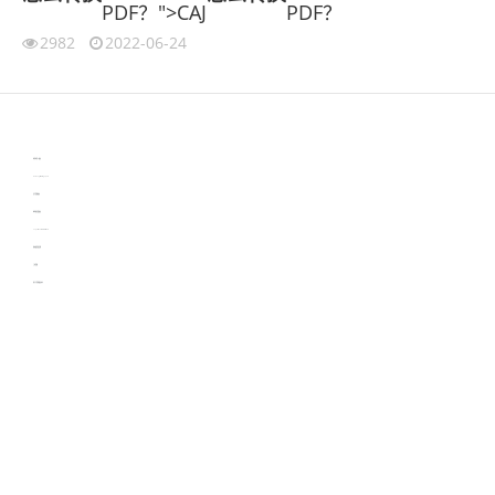
PDF？">CAJ
PDF？
2982
2022-06-24
伙伴云
3D视觉相机资讯
协作机器人资讯
learn english in singapore
生产管理资讯
物流供应链资讯
experiment record software
新加坡英语培训
工单管理
电子元器件资讯中心