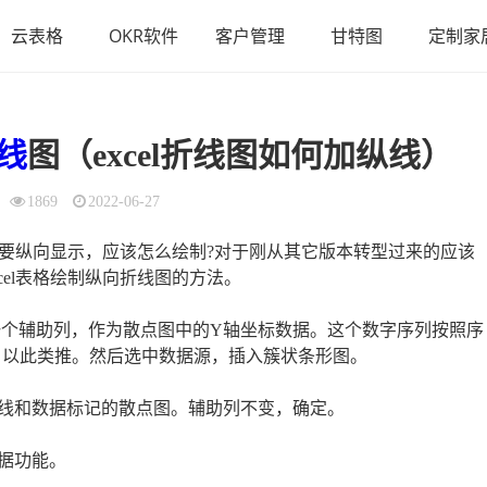
云表格
OKR软件
客户管理
甘特图
定制家
线
图（excel折线图如何加纵线）
1869
2022-06-27
们想要纵向显示，应该怎么绘制?对于刚从其它版本转型过来的应该
el表格绘制纵向折线图的方法。
建立一个辅助列，作为散点图中的Y轴坐标数据。这个数字序列按照序
.5，以此类推。然后选中数据源，插入簇状条形图。
线和数据标记的散点图。辅助列不变，确定。
据功能。