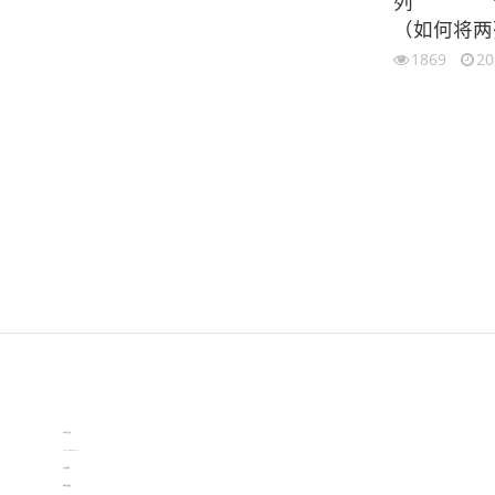
列
（如何将两
1869
20
伙伴云
3D视觉相机资讯
协作机器人资讯
learn english in singapore
生产管理资讯
物流供应链资讯