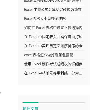
Excel表格转换为Word文档的方法全
解析
Excel 中将公式计算结果转换为纯数
字的多种方法
Excel表格大小调整全攻略
如何在 Excel 表格中设置下拉选择内
容
在 Excel 中固定表头并确保每页打印
时都显示表头的方法详解
在 Excel 中实现自定义顺序排序的全
面指南
excel表格怎么做好看颜色搭配
使用 Excel 制作考试成绩表的详细步
骤及技巧
在 Excel 中将单元格用斜线一分为二
的方法详解
热评文章