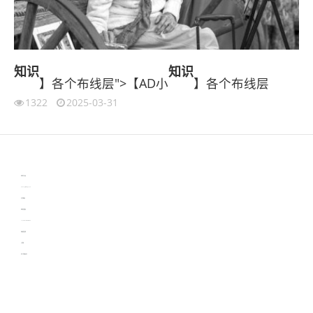
知识
知识
】各个布线层">【AD小
】各个布线层
1322
2025-03-31
伙伴云
3D视觉相机资讯
协作机器人资讯
learn english in singapore
生产管理资讯
物流供应链资讯
experiment record software
新加坡英语培训
工单管理
电子元器件资讯中心