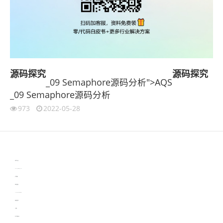
源码
探究
源码
探究
_09 Semaphore源码分析">AQS
_09 Semaphore源码分析
973
2022-05-28
伙伴云
3D视觉相机资讯
协作机器人资讯
learn english in singapore
生产管理资讯
物流供应链资讯
experiment record software
新加坡英语培训
工单管理
电子元器件资讯中心