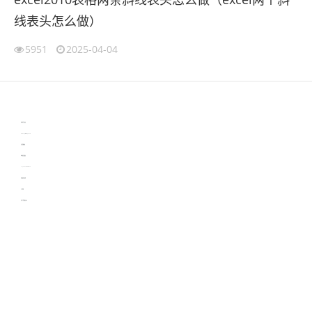
线表头怎么做）
5951
2025-04-04
伙伴云
3D视觉相机资讯
协作机器人资讯
learn english in singapore
生产管理资讯
物流供应链资讯
experiment record software
新加坡英语培训
工单管理
电子元器件资讯中心