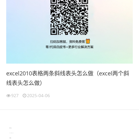
excel2010表格两条斜线表头怎么做（excel两个斜
线表头怎么做）
927
2025-04-06
伙伴云
3D视觉相机资讯
协作机器人资讯
learn english in singapore
生产管理资讯