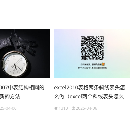
l2007中表结构相同的
excel2010表格两条斜线表头怎
新的方法
么做（excel两个斜线表头怎么
cel合并工作表）
做）
25-04-06
1313
2025-04-06