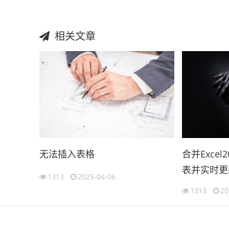
相关文章
无法插入表格
合并Exce
表并实时更
1313
2025-04-06
（2007ex
1313
20