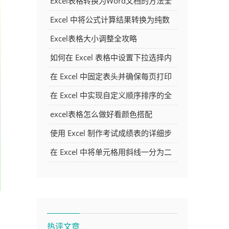
Excel表格转换为Word文档的方法全
解析
Excel 中将公式计算结果转换为纯数
字的多种方法
Excel表格大小调整全攻略
如何在 Excel 表格中设置下拉选择内
容
在 Excel 中固定表头并确保每页打印
时都显示表头的方法详解
在 Excel 中实现自定义顺序排序的全
面指南
excel表格怎么做好看颜色搭配
使用 Excel 制作考试成绩表的详细步
骤及技巧
在 Excel 中将单元格用斜线一分为二
的方法详解
热评文章