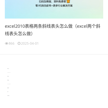
excel2010表格两条斜线表头怎么做（excel两个斜
线表头怎么做）
866
2025-04-01
伙伴云
3D视觉相机资讯
协作机器人资讯
learn english in singapore
生产管理资讯
物流供应链资讯
experiment record software
新加坡英语培训
工单管理
电子元器件资讯中心