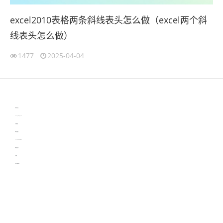
excel2010表格两条斜线表头怎么做（excel两个斜
线表头怎么做）
1477
2025-04-04
伙伴云
3D视觉相机资讯
协作机器人资讯
learn english in singapore
生产管理资讯
物流供应链资讯
experiment record software
新加坡英语培训
工单管理
电子元器件资讯中心