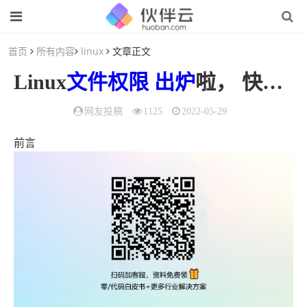
首页
所有内容
linux
文章正文
Linux
文件
权限
出炉
啦， 快进来学习收藏吧！
网友投稿
1125
2022-05-29
前言