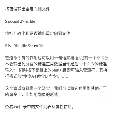
将错误输出重定向到文件
$ nocmd 2> errfile
将标准输出和错误输出重定向到文件
$ ls afile bfile &> errfile
管道命令符的作用也可以用一句话来概括“把前一个命令原
本要输出到屏幕的标准正常数据当作是后一个命令的标准
输入”，同时按下键盘上的Shift+\键即可输入管道符，其执
行格式为“命令A | 命令B|命令C|…”。
这个管道符就像一个法宝，我们可以将它套用到其他不同
的命令上，比如用翻页的形式
查看/etc目录中的文件列表及属性信息。