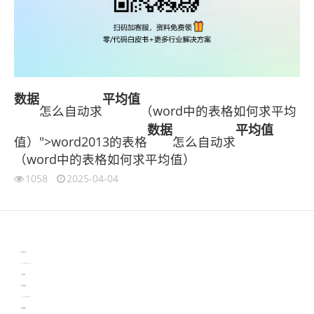
数据
平均值
怎么自动求
（word中的表格如何求平均
数据
平均值
值）">word2013的表格
怎么自动求
（word中的表格如何求平均值）
1058
2025-04-04
伙伴云
3D视觉相机资讯
协作机器人资讯
learn english in singapore
生产管理资讯
物流供应链资讯
experiment record software
新加坡英语培训