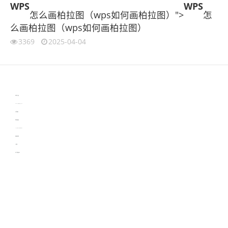
WPS
WPS
怎么画柏拉图（wps如何画柏拉图）">
怎
么画柏拉图（wps如何画柏拉图）
3369
2025-04-04
伙伴云
3D视觉相机资讯
协作机器人资讯
learn english in singapore
生产管理资讯
物流供应链资讯
experiment record software
新加坡英语培训
工单管理
电子元器件资讯中心