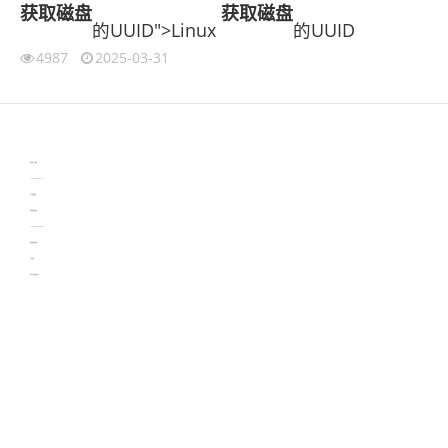
获取
磁盘
获取
磁盘
的UUID">Linux
的UUID
4987
2025-03-31
伙伴云
3D视觉相机资讯
协作机器人资讯
learn english in singapore
生产管理资讯
物流供应链资讯
experiment record software
新加坡英语培训
工单管理
电子元器件资讯中心