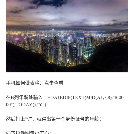
手机如何做表格：点击查看
在B列年龄处输入：=DATEDIF(TEXT(MID(A1,7,8),"#-00-
00"),TODAY(),"Y")
然后打上“√”，就得出第一个身份证号的年龄；
向下拉动图示小实心；