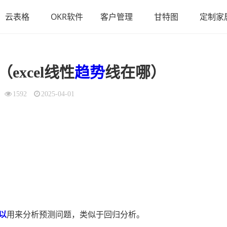
云表格
OKR软件
客户管理
甘特图
定制家
excel线性
趋势
线在哪）
1592
2025-04-01
以
用来分析预测问题，类似于回归分析。