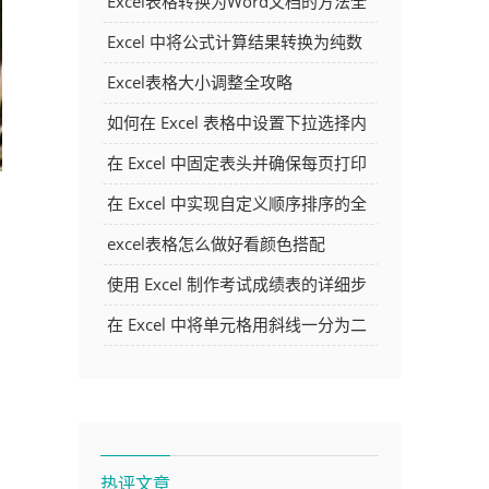
Excel表格转换为Word文档的方法全
解析
Excel 中将公式计算结果转换为纯数
字的多种方法
Excel表格大小调整全攻略
如何在 Excel 表格中设置下拉选择内
容
在 Excel 中固定表头并确保每页打印
时都显示表头的方法详解
在 Excel 中实现自定义顺序排序的全
面指南
excel表格怎么做好看颜色搭配
使用 Excel 制作考试成绩表的详细步
骤及技巧
在 Excel 中将单元格用斜线一分为二
的方法详解
热评文章