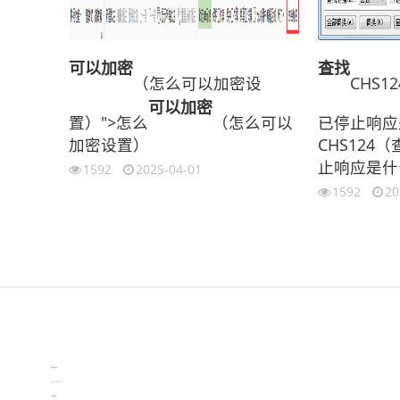
可以
加密
查找
（怎么可以加密设
CHS1
可以
加密
置）">怎么
（怎么可以
已停止响应
加密设置）
CHS124（
止响应是什
1592
2025-04-01
1592
20
伙伴云
3D视觉相机资讯
协作机器人资讯
learn english in singapore
生产管理资讯