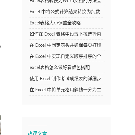
Excel表格转换为Word文档的方法全
解析
Excel 中将公式计算结果转换为纯数
字的多种方法
Excel表格大小调整全攻略
如何在 Excel 表格中设置下拉选择内
容
在 Excel 中固定表头并确保每页打印
时都显示表头的方法详解
在 Excel 中实现自定义顺序排序的全
面指南
excel表格怎么做好看颜色搭配
使用 Excel 制作考试成绩表的详细步
骤及技巧
在 Excel 中将单元格用斜线一分为二
的方法详解
热评文章