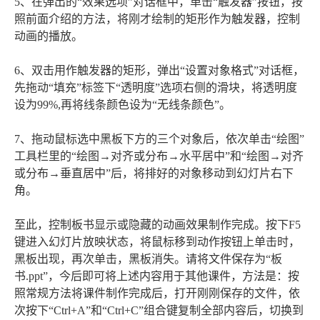
5、在弹出的“效果选项”对话框中，单击“触发器”按钮，按
照前面介绍的方法，将刚才绘制的矩形作为触发器，控制
动画的播放。
6、双击用作触发器的矩形，弹出“设置对象格式”对话框，
先拖动“填充”标签下“透明度”选项右侧的滑块，将透明度
设为99%,再将线条颜色设为“无线条颜色”。
7、拖动鼠标选中黑板下方的三个对象后，依次单击“绘图”
工具栏里的“绘图→对齐或分布→水平居中”和“绘图→对齐
或分布→垂直居中”后，将排好的对象移动到幻灯片右下
角。
至此，控制板书显示或隐藏的动画效果制作完成。按下F5
键进入幻灯片放映状态，将鼠标移到动作按钮上单击时，
黑板出现，再次单击，黑板消失。请将文件保存为“板
书.ppt”，今后即可将上述内容用于其他课件，方法是：按
照常规方法将课件制作完成后，打开刚刚保存的文件，依
次按下“Ctrl+A”和“Ctrl+C”组合键复制全部内容后，切换到