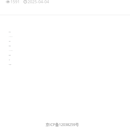
1591
2025-04-04
伙伴云
3D视觉相机资讯
协作机器人资讯
learn english in singapore
生产管理资讯
物流供应链资讯
experiment record software
新加坡英语培训
工单管理
电子元器件资讯中心
京ICP备12038259号