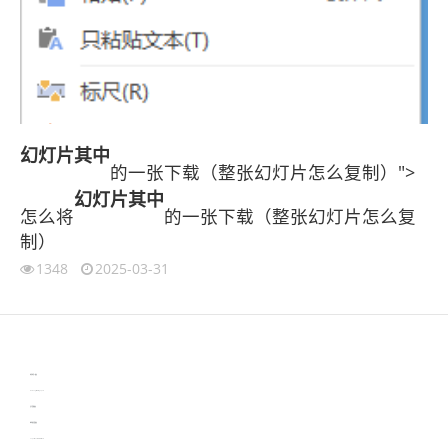
幻灯片
其中
的一张下载（整张幻灯片怎么复制）">
幻灯片
其中
怎么将
的一张下载（整张幻灯片怎么复
制）
1348
2025-03-31
伙伴云
3D视觉相机资讯
协作机器人资讯
learn english in singapore
生产管理资讯
物流供应链资讯
experiment record software