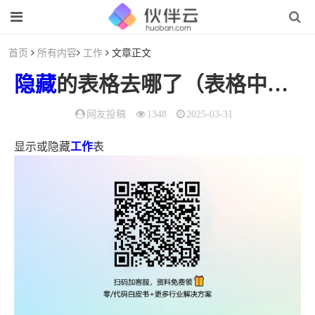
首页
所有内容
工作
文章正文
隐藏
的表格去哪了（表格中的
隐
网友投稿
1348
2025-03-31
显示或隐藏
工作
表