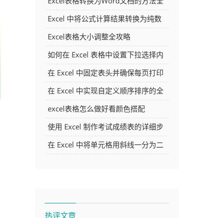
Excel表格转换为Word文档的方法全
解析
Excel 中将公式计算结果转换为纯数
字的多种方法
Excel表格大小调整全攻略
如何在 Excel 表格中设置下拉选择内
容
在 Excel 中固定表头并确保每页打印
时都显示表头的方法详解
在 Excel 中实现自定义顺序排序的全
面指南
excel表格怎么做好看颜色搭配
使用 Excel 制作考试成绩表的详细步
骤及技巧
在 Excel 中将单元格用斜线一分为二
的方法详解
热评文章