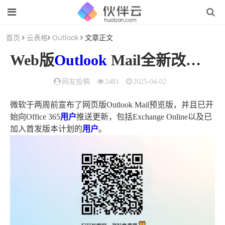
首页
云表格
Outlook
文章正文
Web版
Outlook
Mail全新改版体验：更快更简洁（web版
网友投稿
2481
2025-04-02
微软于两周前宣布了网页版Outlook Mail预览版，并且已开
始向Office 365
用户
推送更新，包括Exchange Online以及已
加入首发版本计划的
用户
。