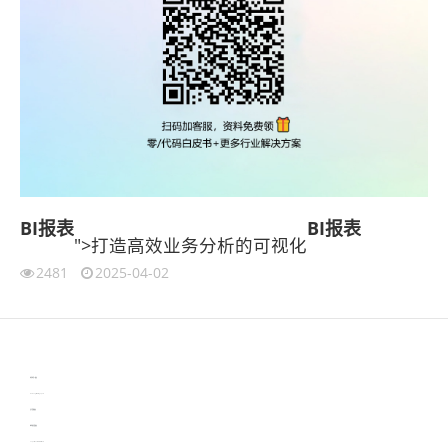
BI报表
BI报表
">打造高效业务分析的可视化
2481
2025-04-02
伙伴云
3D视觉相机资讯
协作机器人资讯
learn english in singapore
生产管理资讯
物流供应链资讯
experiment record software