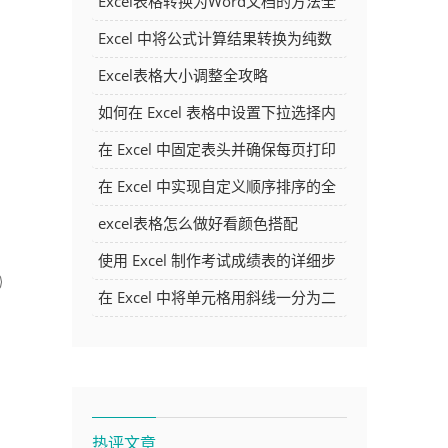
Excel表格转换为Word文档的方法全
解析
Excel 中将公式计算结果转换为纯数
字的多种方法
Excel表格大小调整全攻略
如何在 Excel 表格中设置下拉选择内
容
在 Excel 中固定表头并确保每页打印
时都显示表头的方法详解
在 Excel 中实现自定义顺序排序的全
面指南
excel表格怎么做好看颜色搭配
使用 Excel 制作考试成绩表的详细步
骤及技巧
在 Excel 中将单元格用斜线一分为二
的方法详解
热评文章