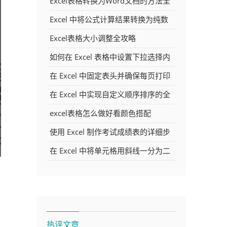
Excel表格转换为Word文档的方法全
解析
Excel 中将公式计算结果转换为纯数
字的多种方法
Excel表格大小调整全攻略
如何在 Excel 表格中设置下拉选择内
容
在 Excel 中固定表头并确保每页打印
时都显示表头的方法详解
在 Excel 中实现自定义顺序排序的全
面指南
excel表格怎么做好看颜色搭配
使用 Excel 制作考试成绩表的详细步
骤及技巧
在 Excel 中将单元格用斜线一分为二
的方法详解
热评文章