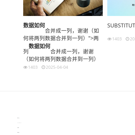
数据
如何
SUBSTITU
合并成一列，谢谢（如
何将两列数据合并到一列）">两
1403
20
数据
如何
列
合并成一列，谢谢
（如何将两列数据合并到一列）
1403
2025-04-04
伙伴云
3D视觉相机资讯
协作机器人资讯
learn english in singapore
生产管理资讯
物流供应链资讯