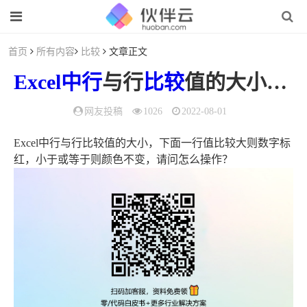
首页
所有内容
比较
文章正文
Excel
中行
与行
比较
值的大小（excel行大小不一样）
网友投稿
1026
2022-08-01
Excel中行与行比较值的大小，下面一行值比较大则数字标
红，小于或等于则颜色不变，请问怎么操作？