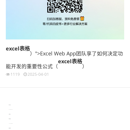
excel表格
）">Excel Web App团队享了如何决定功
excel表格
能开发的重要性公式（
）
1119
2025-04-01
伙伴云
3D视觉相机资讯
协作机器人资讯
learn english in singapore
生产管理资讯
物流供应链资讯
experiment record software
新加坡英语培训