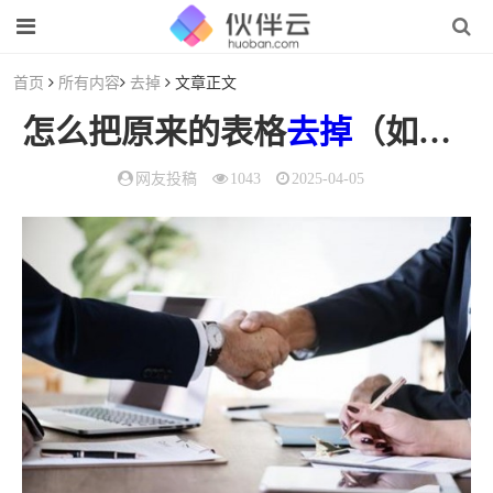
首页
所有内容
去掉
文章正文
怎么把原来的表格
去掉
（如何
去
网友投稿
1043
2025-04-05