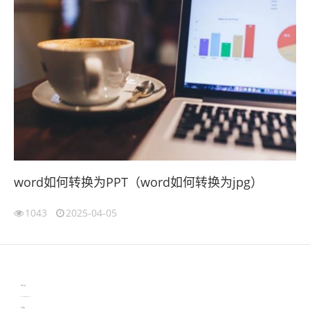
word如何转换为PPT（word如何转换为jpg）
1043
2025-04-05
伙伴云
3D视觉相机资讯
协作机器人资讯
learn english in singapore
生产管理资讯