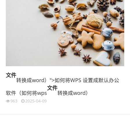
文件
转换成word）">如何将WPS 设置成默认办公
文件
软件（如何将wps
转换成word）
963
2025-04-09
伙伴云
3D视觉相机资讯