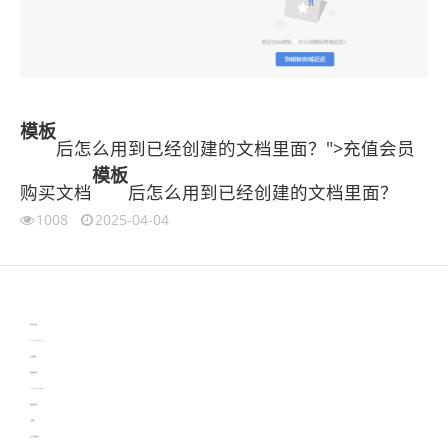
模板
后怎么用到已经创建的文档里面？">充值会员
模板
购买文档
后怎么用到已经创建的文档里面？
1008
2025-04-04
伙伴云
3D视觉相机资讯
协作机器人资讯
learn english in singapore
生产管理资讯
物流供应链资讯
experiment record software
新加坡英语培训
工单管理
电子元器件资讯中心