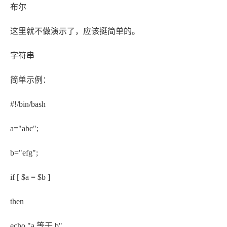
布尔
这里就不做演示了，应该挺简单的。
字符串
简单示例：
#!/bin/bash
a="abc";
b="efg";
if [ $a = $b ]
then
echo "a 等于 b"