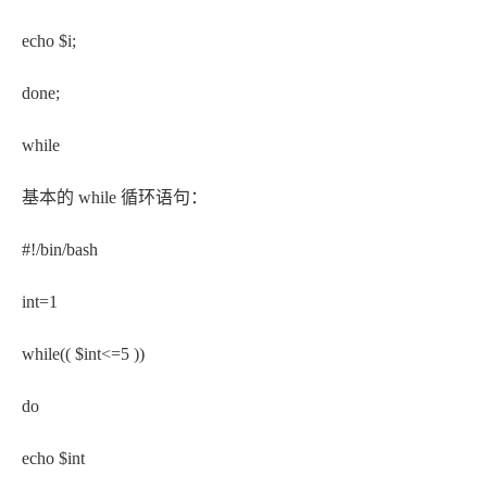
echo $i;
done;
while
基本的 while 循环语句：
#!/bin/bash
int=1
while(( $int<=5 ))
do
echo $int