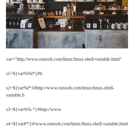
var="http://www.runoob.com/linux/linux-shell-variable.html"
s1=${var%%t*}#h
s2=${var%t*}#http://www.runoob.com/linux/linux-shell-
variable.h
s3=${var%%.*}#http://www
s4=${var#*/}#/www.runoob.com/linux/linux-shell-variable.html