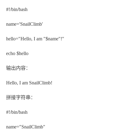
#!/bin/bash
name='SnailClimb'
hello="Hello, I am "$name"!"
echo $hello
输出内容：
Hello, I am SnailClimb!
拼接字符串：
#!/bin/bash
name="SnailClimb"