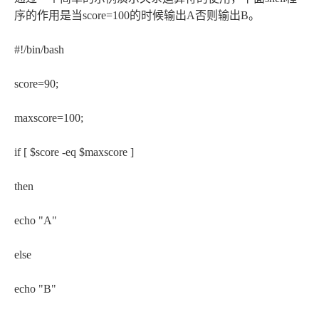
序的作用是当score=100的时候输出A否则输出B。
#!/bin/bash
score=90;
maxscore=100;
if [ $score -eq $maxscore ]
then
echo "A"
else
echo "B"