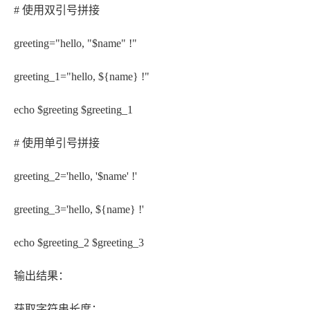
# 使用双引号拼接
greeting="hello, "$name" !"
greeting_1="hello, ${name} !"
echo $greeting $greeting_1
# 使用单引号拼接
greeting_2='hello, '$name' !'
greeting_3='hello, ${name} !'
echo $greeting_2 $greeting_3
输出结果：
获取字符串长度：