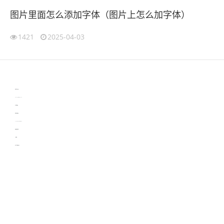
图片里面怎么添加字体（图片上怎么加字体）
1421
2025-04-03
伙伴云
3D视觉相机资讯
协作机器人资讯
learn english in singapore
生产管理资讯
物流供应链资讯
experiment record software
新加坡英语培训
工单管理
电子元器件资讯中心