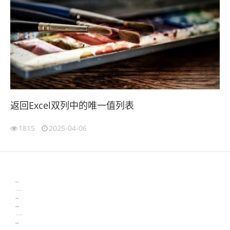
返回Excel双列中的唯一值列表
1815
2025-04-06
伙伴云
3D视觉相机资讯
协作机器人资讯
learn english in singapore
生产管理资讯
物流供应链资讯
experiment record software
新加坡英语培训