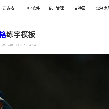
云表格
OKR软件
客户管理
甘特图
定制家
格
练字模板
1248
2025-04-04