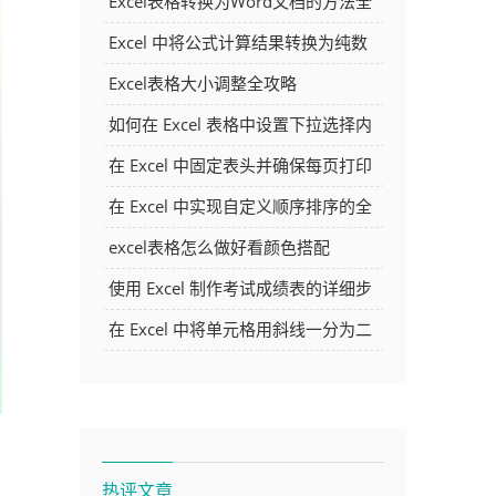
Excel表格转换为Word文档的方法全
解析
Excel 中将公式计算结果转换为纯数
字的多种方法
Excel表格大小调整全攻略
如何在 Excel 表格中设置下拉选择内
容
在 Excel 中固定表头并确保每页打印
时都显示表头的方法详解
在 Excel 中实现自定义顺序排序的全
面指南
excel表格怎么做好看颜色搭配
使用 Excel 制作考试成绩表的详细步
骤及技巧
在 Excel 中将单元格用斜线一分为二
的方法详解
热评文章