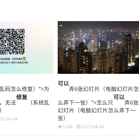
可以
乱码怎么修复）">为
弄6张幻灯片（电脑幻灯片
修复
可以
，无法
（系统乱
么弄下一张）">怎么只
弄6张
）
幻灯片（电脑幻灯片怎么弄下一
张）
25-04-04
1248
2025-04-04