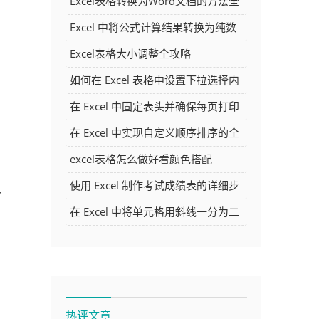
Excel表格转换为Word文档的方法全
解析
Excel 中将公式计算结果转换为纯数
字的多种方法
Excel表格大小调整全攻略
如何在 Excel 表格中设置下拉选择内
容
在 Excel 中固定表头并确保每页打印
时都显示表头的方法详解
在 Excel 中实现自定义顺序排序的全
面指南
excel表格怎么做好看颜色搭配
使用 Excel 制作考试成绩表的详细步
个
骤及技巧
在 Excel 中将单元格用斜线一分为二
的方法详解
热评文章