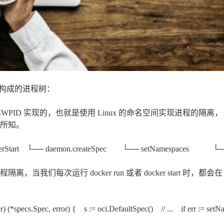
构成的进程树：
_NEWPID 实现的，也就是使用 Linux 的命名空间实现进程的隔离，
无所知。
ContainerStart └── daemon.createSpec └── setNamespaces └─
我们每次运行 docker run 或者 docker start 时，都会在
 (*specs.Spec, error) { s := oci.DefaultSpec() // ... if err := set