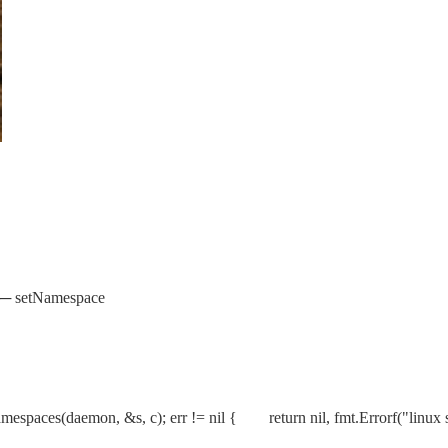
─ setNamespace
Namespaces(daemon, &s, c); err != nil { return nil, fmt.Errorf("linu