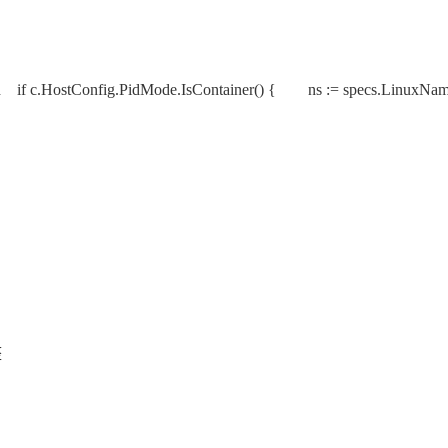
ts // pid if c.HostConfig.PidMode.IsContainer() { ns := specs.
整