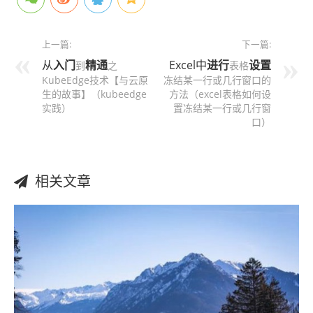
上一篇:
下一篇:
从
入门
精通
Excel中
进行
设置
到
之
表格
KubeEdge技术【与云原
冻结某一行或几行窗口的
生的故事】（kubeedge
方法（excel表格如何设
实践）
置冻结某一行或几行窗
口）
相关文章