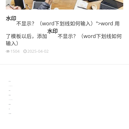
水印
不显示？（word下划线如何输入）">word 用
水印
了模板以后，添加
不显示？（word下划线如何
输入）
1504
2025-04-02
伙伴云
3D视觉相机资讯
协作机器人资讯
learn english in singapore
生产管理资讯
物流供应链资讯
experiment record software
新加坡英语培训
工单管理
电子元器件资讯中心