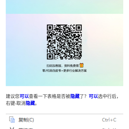
建议您
可以
查看一下表格是否被
隐藏
了？
可以
选中行后，
右键-取消
隐藏
。