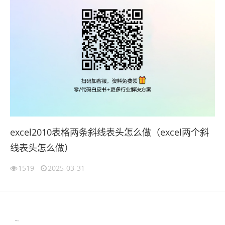
excel2010表格两条斜线表头怎么做（excel两个斜
线表头怎么做）
1519
2025-03-31
伙伴云
3D视觉相机资讯
协作机器人资讯