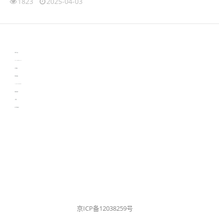
1823
2025-04-03
伙伴云
3D视觉相机资讯
协作机器人资讯
learn english in singapore
生产管理资讯
物流供应链资讯
experiment record software
新加坡英语培训
工单管理
电子元器件资讯中心
京ICP备12038259号