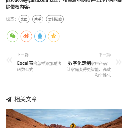
jiasou666@gmail.com 处理，核实后本网站将在24小时内删
除侵权内容。
标签：
桌面
助手
复制粘贴
上一篇:
下一篇:
Excel表
数字化
定制
格怎样添加减法
家居产品：
函数公式
让家庭变得更智能、高效
和个性化
相关文章