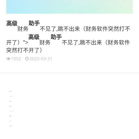
高级
助手
财务
不见了,跳不出来（财务软件突然打不
高级
助手
开了）">
财务
不见了,跳不出来（财务软件
突然打不开了）
1052
2025-03-31
伙伴云
3D视觉相机资讯
协作机器人资讯
learn english in singapore
生产管理资讯
物流供应链资讯
experiment record software
新加坡英语培训
工单管理
电子元器件资讯中心