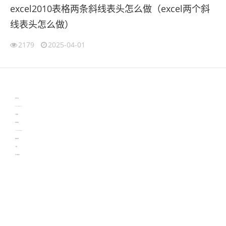
excel2010表格两条斜线表头怎么做（excel两个斜
线表头怎么做）
2179
2025-04-01
伙伴云
3D视觉相机资讯
协作机器人资讯
learn english in singapore
生产管理资讯
物流供应链资讯
experiment record software
新加坡英语培训
工单管理
电子元器件资讯中心