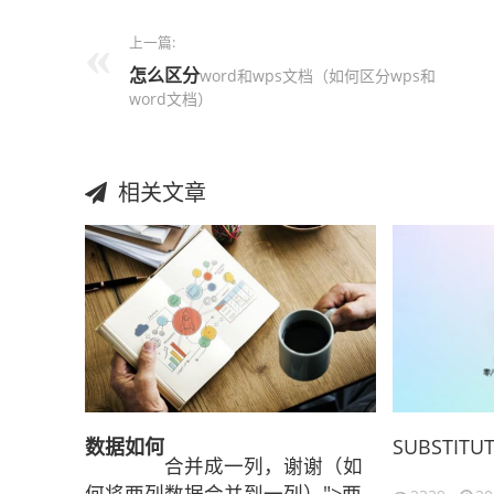
上一篇:
怎么
区分
word和wps文档（如何区分wps和
word文档）
相关文章
数据
如何
SUBSTITU
合并成一列，谢谢（如
何将两列数据合并到一列）">两