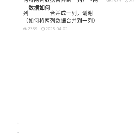
2339
20
数据
如何
列
合并成一列，谢谢
（如何将两列数据合并到一列）
2339
2025-04-02
伙伴云
3D视觉相机资讯
协作机器人资讯
learn english in singapore
生产管理资讯