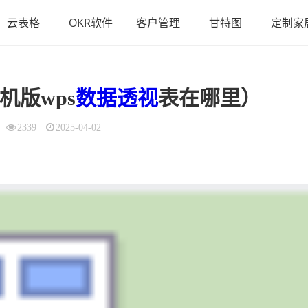
云表格
OKR软件
客户管理
甘特图
定制家
机版wps
数据
透视
表在哪里）
2339
2025-04-02