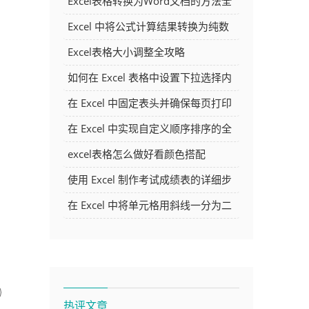
Excel表格转换为Word文档的方法全
解析
Excel 中将公式计算结果转换为纯数
字的多种方法
Excel表格大小调整全攻略
如何在 Excel 表格中设置下拉选择内
容
在 Excel 中固定表头并确保每页打印
时都显示表头的方法详解
在 Excel 中实现自定义顺序排序的全
面指南
excel表格怎么做好看颜色搭配
使用 Excel 制作考试成绩表的详细步
骤及技巧
在 Excel 中将单元格用斜线一分为二
的方法详解
热评文章