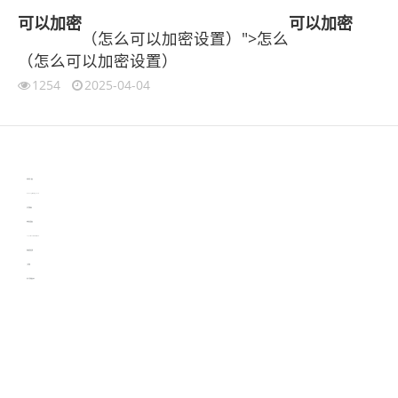
可以
加密
可以
加密
（怎么可以加密设置）">怎么
（怎么可以加密设置）
1254
2025-04-04
伙伴云
3D视觉相机资讯
协作机器人资讯
learn english in singapore
生产管理资讯
物流供应链资讯
experiment record software
新加坡英语培训
工单管理
电子元器件资讯中心