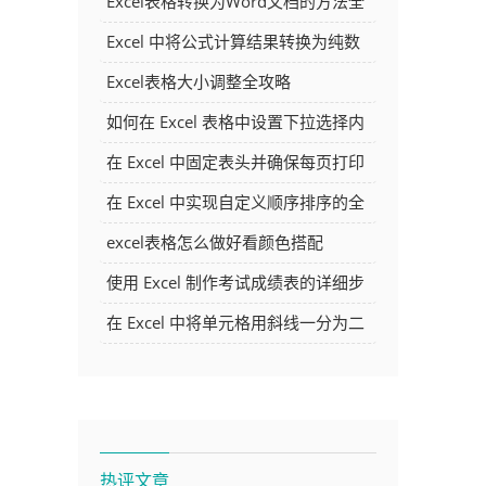
Excel表格转换为Word文档的方法全
解析
Excel 中将公式计算结果转换为纯数
字的多种方法
Excel表格大小调整全攻略
如何在 Excel 表格中设置下拉选择内
容
在 Excel 中固定表头并确保每页打印
时都显示表头的方法详解
在 Excel 中实现自定义顺序排序的全
面指南
excel表格怎么做好看颜色搭配
使用 Excel 制作考试成绩表的详细步
骤及技巧
在 Excel 中将单元格用斜线一分为二
的方法详解
热评文章