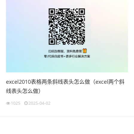
excel2010表格两条斜线表头怎么做（excel两个斜
线表头怎么做）
1025
2025-04-02
伙伴云
3D视觉相机资讯