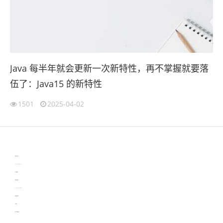
Java 每半年就会更新一次新特性，再不掌握就要落
伍了：Java15 的新特性
1501
2025-04-02
伙伴云
3D视觉相机资讯
协作机器人资讯
learn english in singapore
生产管理资讯
物流供应链资讯
experiment record software
新加坡英语培训
工单管理
电子元器件资讯中心