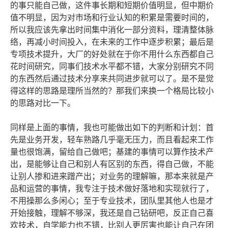
的事只能自己做，这件事长期和短期价值明显，但中期价
值不明显，因为对市场和行业认知的积累是需要时间的，
所以我应该先拿出时间集中消化一部分资料，理清整体脉
络，再减小时间投入，在未来的工作中逐步积累；最后是
专项技术提升，大厂的好处就在于你不用什么东西都自己
花时间研究，同事们技术水平都不错，大家分别研究不同
的东西然后通过技术分享来共同进步就可以了。是不是觉
得这样的思路是理所当然的？那我们来换一个格局比较小
的思路对比一下。
同样是上面的事情，我也可能做出如下的判断和计划：首
先是业务开发，轻车熟路几乎毫无压力，而且看起来工作
量也很饱满，留给自己做吧；基建的事情可以算作技术产
出，是能够让自己和别人有区别的东西，得自己做，不能
让别人掺和进来蹭产出；对业务的理解嘛，那本来就是产
品和运营的事情，我专注于技术做好落地和实现就行了，
不用操那么多闲心；至于专业技术，团队里其他人也是才
开始接触，理解不够深，我还是自己钻研吧，反正自己喜
欢技术，自学能力也不错，比别人更厉害也能让自己在团