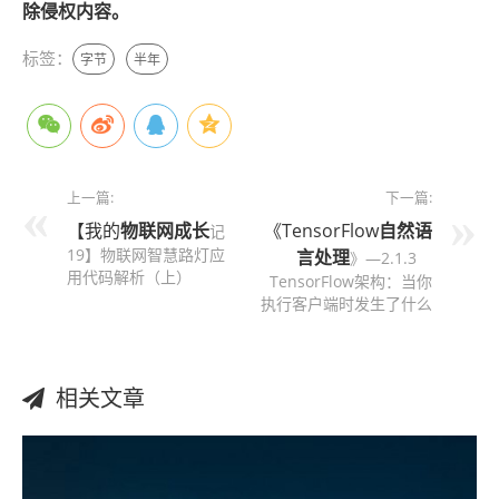
除侵权内容。
标签：
字节
半年
上一篇:
下一篇:
【我的
物联网
成长
《TensorFlow
自然语
记
19】物联网智慧路灯应
言处理
》—2.1.3
用代码解析（上）
TensorFlow架构：当你
执行客户端时发生了什么
相关文章