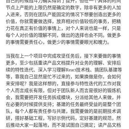
自己的时候战斗力确实得到了提升，但在一个具体的时间
节点上产能的上限仍然是确定的数字，除非有更多的人加
入进来，否则在团队产能固定的情况下想要创造出更多的
价值，你就需要做选择，放弃相对价值较低的事务，把精
力花在真正有价值的事情上，对个人来说也是一样，只是
每个人对价值的理解不同，做出的选择也会不同。做更多
的事情需要责任心，做更少的事情需要眼光和魄力。
当我在上一个项目中完成攻坚任务后，接下来要做的事情
更多，至少包括重读产品文档提升对业务的理解、安排后
续的特性迭代、深入学习理解React技术栈、搞团队基建等
等，靠我自己显然是忙不过来的，如果换做是你，会如何
来安排呢？我是这样想的，直接参与特性迭代的工作对我
个人而言成长有限，但对于团队新人而言是很好的锻炼机
会，我需要把开发任务拆成模块，分派给其他人来做，并
在必要的时候提供支持；基建的任务最终受益的是整个团
队，每个人都有责任参与共建，我需要做的是前期技术调
研，搭好基础工程，写好示例代码，定好基建的规范，然
后推动大家一起落地，而不是试图自己搞定；读产品文档