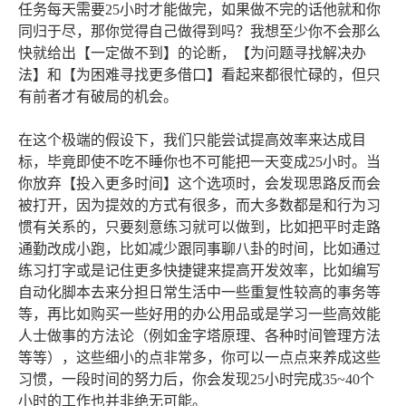
任务每天需要25小时才能做完，如果做不完的话他就和你
同归于尽，那你觉得自己做得到吗？我想至少你不会那么
快就给出【一定做不到】的论断，【为问题寻找解决办
法】和【为困难寻找更多借口】看起来都很忙碌的，但只
有前者才有破局的机会。
在这个极端的假设下，我们只能尝试提高效率来达成目
标，毕竟即使不吃不睡你也不可能把一天变成25小时。当
你放弃【投入更多时间】这个选项时，会发现思路反而会
被打开，因为提效的方式有很多，而大多数都是和行为习
惯有关系的，只要刻意练习就可以做到，比如把平时走路
通勤改成小跑，比如减少跟同事聊八卦的时间，比如通过
练习打字或是记住更多快捷键来提高开发效率，比如编写
自动化脚本去来分担日常生活中一些重复性较高的事务等
等，再比如购买一些好用的办公用品或是学习一些高效能
人士做事的方法论（例如金字塔原理、各种时间管理方法
等等），这些细小的点非常多，你可以一点点来养成这些
习惯，一段时间的努力后，你会发现25小时完成35~40个
小时的工作也并非绝无可能。