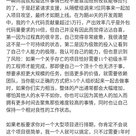
一瞬间我就知道这件事情已经不是靠加班熬夜就能够应付
的了，于是赶紧请求支援，从隔壁组调来3位同事来一起加
入项目攻坚，最终才如期上线。在为期40天的开发周期
中，我的个人代码贡献量超过5万行，产出效率几乎是外包
代码量要求的10倍，但自己并没有因此而觉得沾沾自喜，
第一因为过程真的很辛苦，自己觉得非常疲惫，我很清楚
这不是一个可持续的状态，第二是因为极致的投入让看到
了自己个人能力的极限，我认可自己的能力，但也意识到
了风险：如果一个关乎存亡的项目恰好需要11个初级水平
的工程师才能完成，那即便自己一个顶十个也无济于事，
想要承担更大规模的任务，创造更多的价值，就需要依赖
团队，当你能以正确的方式把3-5个人组织起来一起去做事
时，如果你们实力相当，整体的产出通常都会大幅增加，
哪怕其他人的水平不如你，你也可以因为其他人的加入而
拥有更多时间去聚焦那些难度较高的事情，同时也让自己
保持一个相对良性的工作状态。
如果老板要求你对一个大型项目进行排期，你肯定不会说
这个项目很简单，我一个人就可以搞定，只不过需要1年时