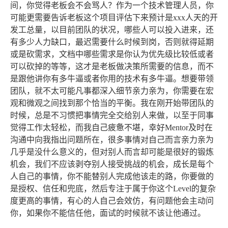
间，你觉得老板会不会骂人？作为一个技术管理人员，你
可能更需要告诉老板这个项目评估下来预计是xxx人天的开
发工总量，以目前团队的状况，哪些人可以投入进来，还
有多少人力缺口，最迟需要什么时候到岗，否则就得延期
或是砍需求，文档中哪些需求是你认为优先级比较低或者
可以砍掉的等等，这才是老板做决策所需要的信息，而不
是跟他讲你有多牛逼或者你用的技术有多牛逼。想要带领
团队，就不太可能凡事都深入细节亲力亲为，你需要在宏
观和微观之间找到那个恰当的平衡。我在刚开始带团队的
时候，总是不习惯把事情完全交给别人来做，以至于同事
觉得工作太轻松，而我自己疲惫不堪，幸好Mentor及时在
沟通中向我指出问题所在，很多事情对自己而言亲力亲为
几乎是没什么意义的，但对别人而言却可能是很好的锻炼
机会，我们不应该剥夺别人接受挑战的机会，成长是每个
人自己的事情，你不能替别人完成他该走的路，你要做的
是授权、信任和兜底，然后专注于属于你这个Level的复杂
度更高的事情，有心的人自己会效仿，有问题他会主动问
你，如果你不能信任他，面试的时候就不该让他通过。