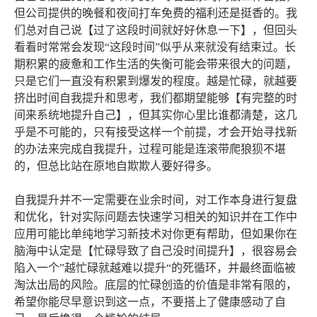
但公司提供的晚餐和夜间打车免费的福利还是挺香的。我
们总对自己说【过了这段时间就好好休息一下】，但回头
看看时常常会发现“这段时间”似乎从来就没有结束过。长
期积累的疲惫和工作生活的失衡可能会带来很大的问题，
只是它们一直没有积累到爆发的程度。越是忙碌，就越要
挤出时间自我提升和思考，我们都期望能够【有完整的时
间来系统地提升自己】，但其实你心里比谁都清楚，这几
乎是不可能的，只有接受这样一个前提，才会开始寻找新
的办法来完成自我提升，过程可能是连滚带爬狼狈不堪
的，但总比站在原地自欺欺人要好得多。
自我提升并不一定需要在业余时间，对工作本身进行复盘
和优化，针对实际问题去快速学习相关的知识并在工作中
应用可能比单纯地学习新技术对你更有帮助，但如果你在
脑海中认定是【忙碌导致了自己没时间提升】，很容易会
陷入一个”越忙碌就越难以提升“的死循环，并最终面临被
淘汰出局的风险。底层的忙碌创造的价值是非常有限的，
希望你能尽早意识到这一点，不要搭上了健康感动了自