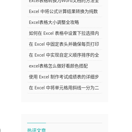
Excel表格转换为Word文档的方法全
解析
Excel 中将公式计算结果转换为纯数
字的多种方法
Excel表格大小调整全攻略
如何在 Excel 表格中设置下拉选择内
容
在 Excel 中固定表头并确保每页打印
时都显示表头的方法详解
在 Excel 中实现自定义顺序排序的全
面指南
excel表格怎么做好看颜色搭配
使用 Excel 制作考试成绩表的详细步
骤及技巧
在 Excel 中将单元格用斜线一分为二
的方法详解
热评文章