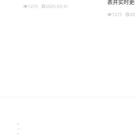
表并实时更
1273
2025-03-31
（2007ex
1273
20
伙伴云
3D视觉相机资讯
协作机器人资讯
learn english in singapore
生产管理资讯