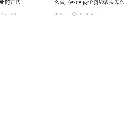
新的方法
么做（excel两个斜线表头怎么
cel合并工作表）
做）
25-03-31
1273
2025-03-31