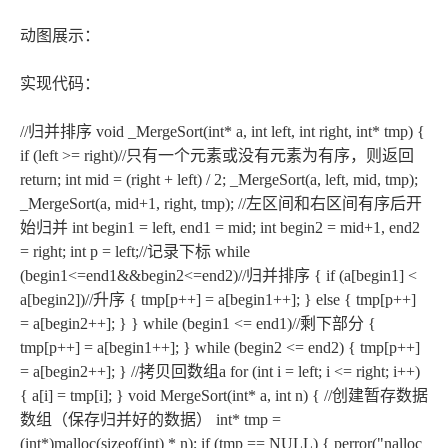
动图展示：
实现代码：
//归并排序 void _MergeSort(int* a, int left, int right, int* tmp) {
if (left >= right)//只有一个元素或没有元素为有序，则返回
return; int mid = (right + left) / 2; _MergeSort(a, left, mid, tmp);
_MergeSort(a, mid+1, right, tmp); //左区间和右区间有序后开
始归并 int begin1 = left, end1 = mid; int begin2 = mid+1, end2
= right; int p = left;//记录下标 while
(begin1<=end1&&begin2<=end2)//归并排序 { if (a[begin1] <
a[begin2])//升序 { tmp[p++] = a[begin1++]; } else { tmp[p++]
= a[begin2++]; } } while (begin1 <= end1)//剩下部分 {
tmp[p++] = a[begin1++]; } while (begin2 <= end2) { tmp[p++]
= a[begin2++]; } //拷贝回数组a for (int i = left; i <= right; i++)
{ a[i] = tmp[i]; } void MergeSort(int* a, int n) { //创建暂存数据
数组（保存归并好的数据） int* tmp =
(int*)malloc(sizeof(int) * n); if (tmp == NULL) { perror("nalloc