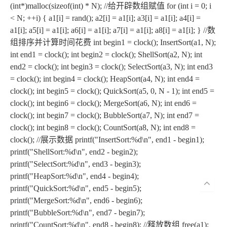
(int*)malloc(sizeof(int) * N); //给开辟数组赋值 for (int i = 0; i
< N; ++i) { a1[i] = rand(); a2[i] = a1[i]; a3[i] = a1[i]; a4[i] =
a1[i]; a5[i] = a1[i]; a6[i] = a1[i]; a7[i] = a1[i]; a8[i] = a1[i]; } //数
组排序并计算时间花费 int begin1 = clock(); InsertSort(a1, N);
int end1 = clock(); int begin2 = clock(); ShellSort(a2, N); int
end2 = clock(); int begin3 = clock(); SelectSort(a3, N); int end3
= clock(); int begin4 = clock(); HeapSort(a4, N); int end4 =
clock(); int begin5 = clock(); QuickSort(a5, 0, N - 1); int end5 =
clock(); int begin6 = clock(); MergeSort(a6, N); int end6 =
clock(); int begin7 = clock(); BubbleSort(a7, N); int end7 =
clock(); int begin8 = clock(); CountSort(a8, N); int end8 =
clock(); //展示数据 printf("InsertSort:%d\n", end1 - begin1);
printf("ShellSort:%d\n", end2 - begin2);
printf("SelectSort:%d\n", end3 - begin3);
printf("HeapSort:%d\n", end4 - begin4);
printf("QuickSort:%d\n", end5 - begin5);
printf("MergeSort:%d\n", end6 - begin6);
printf("BubbleSort:%d\n", end7 - begin7);
printf("CountSort:%d\n", end8 - begin8); //释放数组 free(a1);