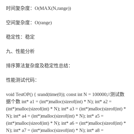
时间复杂度：O(MAX(N,range))
空间复杂度：O(range)
稳定性：稳定
九、性能分析
排序算法复杂度及稳定性总结：
性能测试代码：
void TestOP() { srand(time(0)); const int N = 100000;//测试数
据个数 int* a1 = (int*)malloc(sizeof(int) * N); int* a2 =
(int*)malloc(sizeof(int) * N); int* a3 = (int*)malloc(sizeof(int) *
N); int* a4 = (int*)malloc(sizeof(int) * N); int* a5 =
(int*)malloc(sizeof(int) * N); int* a6 = (int*)malloc(sizeof(int) *
N); int* a7 = (int*)malloc(sizeof(int) * N); int* a8 =