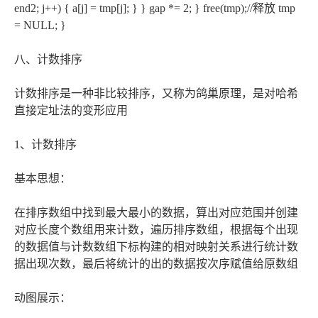
end2; j++) { a[j] = tmp[j]; } } gap *= 2; } free(tmp);//释放 tmp
= NULL; }
八、计数排序
计数排序是一种非比较排序，又称为鸽巢原理，是对哈希
直接定址法的变形应用
1、计数排序
基本思想：
在排序数组中找到最大最小的数据，算出对应范围并创建
对应长度个数组用来计数，遍历排序数组，根据每个出现
的数据值与计数数组下标构建的相对映射关系进行统计数
据出现次数，最后将统计的出的数据按次序赋值给原数组
动图展示：