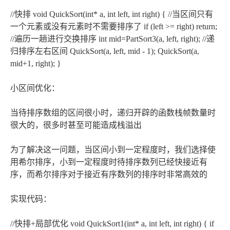
//快排 void QuickSort(int* a, int left, int right) { //当区间只有
一个元素或没有元素时不需要排序了 if (left >= right) return;
//遍历一趟进行交换排序 int mid=PartSort3(a, left, right); //递
归排序左右区间 QuickSort(a, left, mid - 1); QuickSort(a,
mid+1, right); }
小区间优化：
当待排序数组的区间很小时，递归开辟的函数栈帧数量时
很大的，很多时甚至可能造成栈溢出
为了解决这一问题，当区间小到一定程度时，我们选择使
用希尔排序，小到一定程度时待排序数列已经快接近有
序，而希尔排序对于接近有序数列的排序时非常高效的
实现代码：
//快排+局部优化 void QuickSort1(int* a, int left, int right) { if