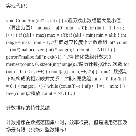
实现代码：
void CountSort(int* a, int n) { //遍历找出数组最大最小值
（算出范围） int max = a[0], min = a[0]; for (int i = 1; i < n;
i++) { if (a[i] > max) max = a[i]; if (a[i] < min) min = a[i]; } int
range = max - min + 1; //开辟对应长度个计数数组 int* count
= (int*)malloc(sizeof(int) * range); if (count == NULL) {
perror("malloc fail"); exit(-1); } //初始化数组计数为0
memset(count, 0, sizeof(int)*range); //遍历计数据出现次数 for
(int i = 0; i < n; i++) { count[a[i] - min]++; //a[i] - min：数据与
下标构成的相对映射关系 } //排入原数组 int p = 0; for (int i
= 0; i < range; i++) { while (count[i]--) { a[p++] = i + min; } }
free(count);//释放 count = NULL; }
计数排序的特性总结：
计数排序在数据范围集中时，效率很高，但是适用范围及
场景有限（只能对整数排序）