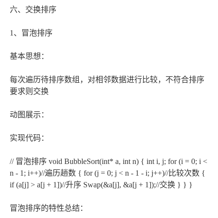
六、交换排序
1、冒泡排序
基本思想：
每次遍历待排序数组，对相邻数据进行比较，不符合排序
要求则交换
动图展示：
实现代码：
// 冒泡排序 void BubbleSort(int* a, int n) { int i, j; for (i = 0; i <
n - 1; i++)//遍历趟数 { for (j = 0; j < n - 1 - i; j++)//比较次数 {
if (a[j] > a[j + 1])//升序 Swap(&a[j], &a[j + 1]);//交换 } } }
冒泡排序的特性总结：