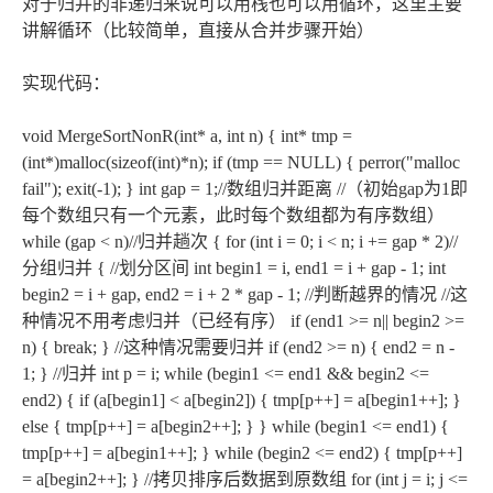
对于归并的非递归来说可以用栈也可以用循环，这里主要
讲解循环（比较简单，直接从合并步骤开始）
实现代码：
void MergeSortNonR(int* a, int n) { int* tmp =
(int*)malloc(sizeof(int)*n); if (tmp == NULL) { perror("malloc
fail"); exit(-1); } int gap = 1;//数组归并距离 //（初始gap为1即
每个数组只有一个元素，此时每个数组都为有序数组）
while (gap < n)//归并趟次 { for (int i = 0; i < n; i += gap * 2)//
分组归并 { //划分区间 int begin1 = i, end1 = i + gap - 1; int
begin2 = i + gap, end2 = i + 2 * gap - 1; //判断越界的情况 //这
种情况不用考虑归并（已经有序） if (end1 >= n|| begin2 >=
n) { break; } //这种情况需要归并 if (end2 >= n) { end2 = n -
1; } //归并 int p = i; while (begin1 <= end1 && begin2 <=
end2) { if (a[begin1] < a[begin2]) { tmp[p++] = a[begin1++]; }
else { tmp[p++] = a[begin2++]; } } while (begin1 <= end1) {
tmp[p++] = a[begin1++]; } while (begin2 <= end2) { tmp[p++]
= a[begin2++]; } //拷贝排序后数据到原数组 for (int j = i; j <=