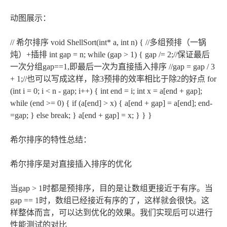
动图展示：
// 希尔排序 void ShellSort(int* a, int n) { //多组预排（一锅
炖）+插排 int gap = n; while (gap > 1) { gap /= 2;//保证最后
一次分组gap==1,即最后一次为直接插入排序 //gap = gap / 3
+ 1;//也可以写成这样，除3预排的效率相比于除2的好点 for
(int i = 0; i < n - gap; i++) { int end = i; int x = a[end + gap];
while (end >= 0) { if (a[end] > x) { a[end + gap] = a[end]; end-
=gap; } else break; } a[end + gap] = x; } } }
希尔排序的特性总结：
希尔排序是对直接插入排序的优化
当gap > 1时都是预排序，目的是让数组更接近于有序。当
gap == 1时，数组已经接近有序的了，这样就会很快。这
样整体而言，可以达到优化的效果。我们实现后可以进行
性能测试的对比