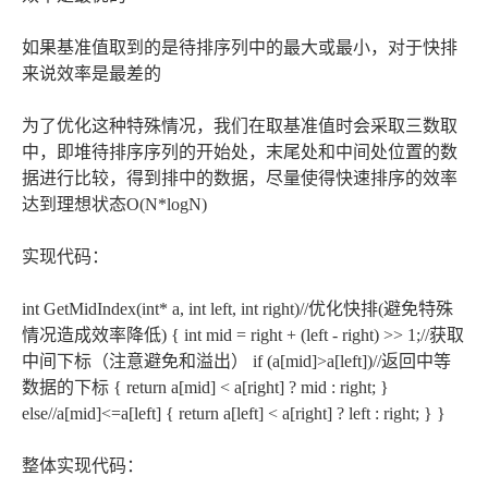
如果基准值取到的是待排序列中的最大或最小，对于快排
来说效率是最差的
为了优化这种特殊情况，我们在取基准值时会采取三数取
中，即堆待排序序列的开始处，末尾处和中间处位置的数
据进行比较，得到排中的数据，尽量使得快速排序的效率
达到理想状态O(N*logN)
实现代码：
int GetMidIndex(int* a, int left, int right)//优化快排(避免特殊
情况造成效率降低) { int mid = right + (left - right) >> 1;//获取
中间下标（注意避免和溢出） if (a[mid]>a[left])//返回中等
数据的下标 { return a[mid] < a[right] ? mid : right; }
else//a[mid]<=a[left] { return a[left] < a[right] ? left : right; } }
整体实现代码：