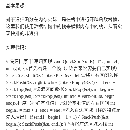
基本思想;
对于递归函数在内存实际上是在栈中进行开辟函数栈帧，
这里我们使用数据结构中的栈来模拟内存中的栈，从而实
现快排的非递归
实现代码：
// 快速排序 非递归实现 void QuickSortNonR(int* a, int left,
int right) { //首先构建一个栈（C语言来说需要自己实现）
ST st; StackInit(&st); StackPush(&st, left);//将左右区间入栈
StackPush(&st, right); while (!StackEmpty(&st)) { int end =
StackTop(&st);//读取区间数据 StackPop(&st); int begin =
StackTop(&st); StackPop(&st); int mid = PartSort3(a, begin,
end);//排序（排好基准值） //划分基准值的左右区间 int
begin1 = mid + 1, end1 = end; //先入右边区域（栈的特点是
先入后出） if (end1 - begin1 + 1 > 1) { StackPush(&st,
begin1); StackPush(&st, end1); } //再将左边区域入栈 int