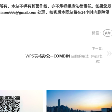
所有，本站不拥有其著作权，亦不承担相应法律责任。如果您发
u666@gmail.com 处理，核实后本网站将在24小时内删除侵
标签：
表单
下一篇:
WPS表格
办公
COMBIN
—
函数的用法（wps表
格）