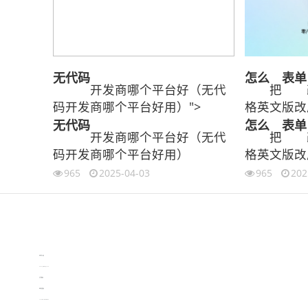
无代码
怎么
表单
开发商哪个平台好（无代
把
码开发商哪个平台好用）">
格英文版改
无代码
怎么
表单
开发商哪个平台好（无代
把
码开发商哪个平台好用）
格英文版改
965
2025-04-03
965
202
伙伴云
3D视觉相机资讯
协作机器人资讯
learn english in singapore
生产管理资讯
物流供应链资讯
experiment record software