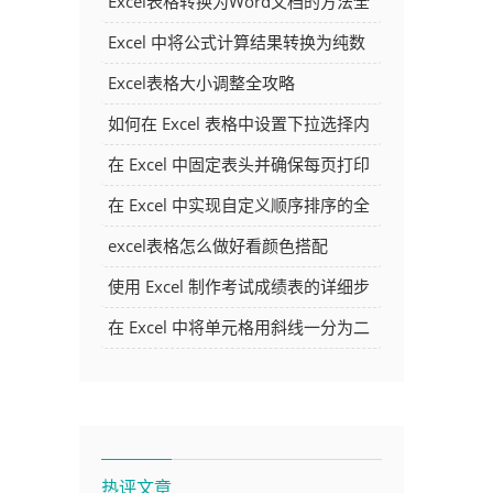
Excel表格转换为Word文档的方法全
解析
Excel 中将公式计算结果转换为纯数
字的多种方法
Excel表格大小调整全攻略
如何在 Excel 表格中设置下拉选择内
容
在 Excel 中固定表头并确保每页打印
时都显示表头的方法详解
在 Excel 中实现自定义顺序排序的全
面指南
excel表格怎么做好看颜色搭配
使用 Excel 制作考试成绩表的详细步
骤及技巧
在 Excel 中将单元格用斜线一分为二
的方法详解
热评文章