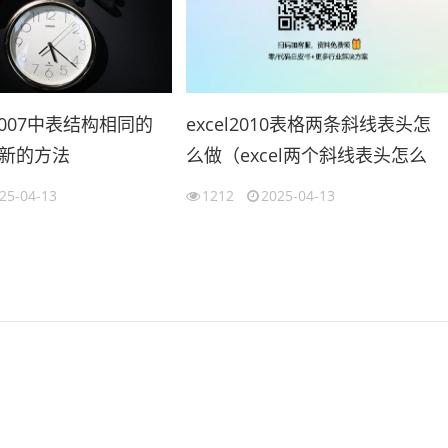
l2007中表结构相同的
excel2010表格两条斜线表头怎
新的方法
么做（excel两个斜线表头怎么
cel合并工作表）
做）
25-04-13
1212
2025-04-13