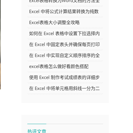
Excel表格转换为Word文档的方法全
解析
Excel 中将公式计算结果转换为纯数
字的多种方法
Excel表格大小调整全攻略
如何在 Excel 表格中设置下拉选择内
容
在 Excel 中固定表头并确保每页打印
时都显示表头的方法详解
在 Excel 中实现自定义顺序排序的全
面指南
excel表格怎么做好看颜色搭配
使用 Excel 制作考试成绩表的详细步
骤及技巧
在 Excel 中将单元格用斜线一分为二
的方法详解
热评文章