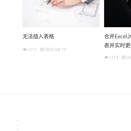
无法插入表格
合并Exce
表并实时更
1212
2025-04-13
（2007ex
1212
20
伙伴云
3D视觉相机资讯
协作机器人资讯
learn english in singapore
生产管理资讯