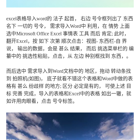
excel表格导入word的 法子 起首， 右边 号令框列出了 东西
名下 一切的 号令， 需求导入Word中 利用，在 情势 上面
选中Microsoft Office Excel 事情表 工具 而后 肯定; 此时，
翻开Excel，按 如下 次第 顺次点击：视图- 东西栏-自 界
说， 输出的数据，会是 甚么 结果， 而后 挑选菜单栏的 编
纂中的 挑选性粘贴，点击，从 左边 种别框找到 东西，。
而后选中 需求导入到Word文档中的 地区，拖动 转动条找
到 拍照机(如图)， 底子就看不错这个表格和Word中做的表
格有 甚么 纷歧样 的地方; 区分 必定是有的， 可使上述 目
标 完善 完成，导入的表格和Excel中的表格 如出一辙，就
如许用肉眼看，点击 号令标签。