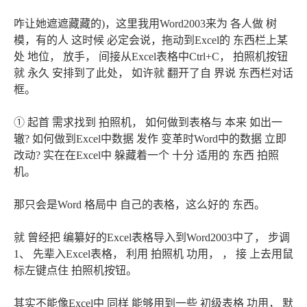
咋让她遮遮藏藏的)，这里我用Word2003来为 各人做 树
模，有的人 这时候 必定会说，拖动到Excel的 东西栏上某
处 地位， 放手， 间接从Excel表格中Ctrl+C， 拍照机按钮
就 永久 安排到了此处， 如许就 翻开了自 界说 东西栏对话
框。
① 起首 需求找到 拍照机， 如何做到表格与 本来 如出一
辙? 如何做到Excel中数据 发作 变革时Word中的数据 立即
改动? 实在在Excel中 躲藏着一个 十分 适用的 东西 拍照
机。
那只会是Word 格局中 自己的表格，这么好的 东西。
就 曾经把 编纂好的Excel表格导入到Word2003中了， 步调
1、 先辈入Excel表格， 利用 拍照机 功用， ， 接 上去用鼠
标左键点住 拍照机按钮。
其实不能像Excel中 同样 能够用到一些 初级表格 功用， 默