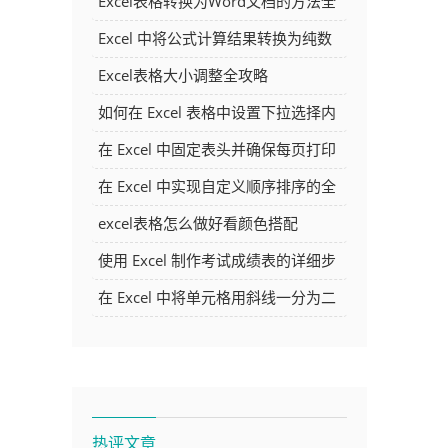
Excel表格转换为Word文档的方法全
解析
Excel 中将公式计算结果转换为纯数
字的多种方法
Excel表格大小调整全攻略
如何在 Excel 表格中设置下拉选择内
容
在 Excel 中固定表头并确保每页打印
时都显示表头的方法详解
在 Excel 中实现自定义顺序排序的全
面指南
excel表格怎么做好看颜色搭配
使用 Excel 制作考试成绩表的详细步
骤及技巧
在 Excel 中将单元格用斜线一分为二
的方法详解
热评文章