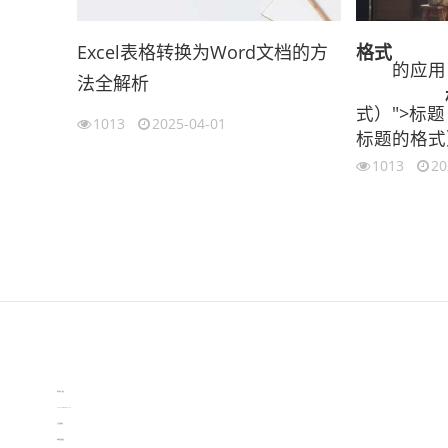
Excel表格转换为Word文档的方
格式
的应用
法全解析
式）">标题
1013
2025-04-01
标题的格式
1013
20
伙伴云
3D视觉相机资讯
协作机器人资讯
learn english in singapore
生产管理资讯
物流供应链资讯