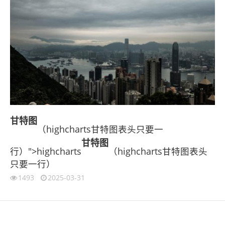
甘特图
（highcharts甘特图表头只要一
甘特图
行）">highcharts
（highcharts甘特图表头
只要一行）
1493
2025-03-31
伙伴云
3D视觉相机资讯