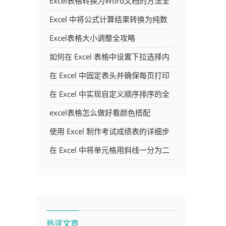
Excel表格转换为Word文档的方法全
解析
Excel 中将公式计算结果转换为纯数
字的多种方法
Excel表格大小调整全攻略
如何在 Excel 表格中设置下拉选择内
容
在 Excel 中固定表头并确保每页打印
时都显示表头的方法详解
在 Excel 中实现自定义顺序排序的全
面指南
excel表格怎么做好看颜色搭配
使用 Excel 制作考试成绩表的详细步
骤及技巧
在 Excel 中将单元格用斜线一分为二
的方法详解
热评文章