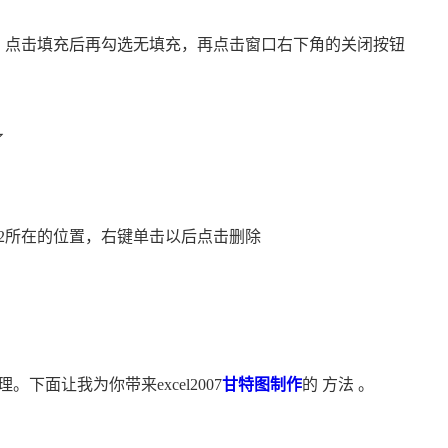
，点击填充后再勾选无填充，再点击窗口右下角的关闭按钮
了
2所在的位置，右键单击以后点击删除
面让我为你带来excel2007
甘特图制作
的 方法 。